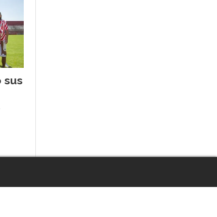
ó sus
6
Escuchar artículo