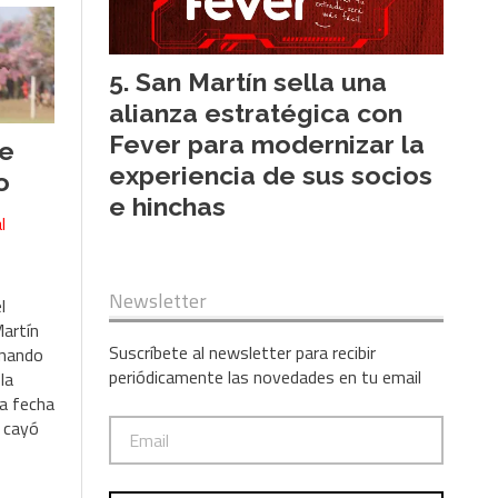
San Martín sella una
alianza estratégica con
Fever para modernizar la
te
experiencia de sus socios
o
e hinchas
l
Newsletter
l
Martín
Suscríbete al newsletter para recibir
rnando
periódicamente las novedades en tu email
la
ra fecha
y cayó