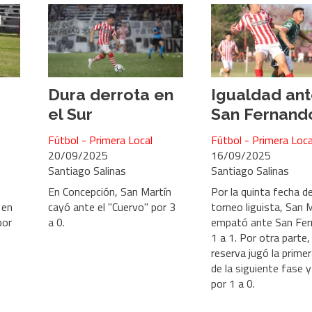
Dura derrota en
Igualdad an
el Sur
San Fernand
Fútbol - Primera Local
Fútbol - Primera Loca
20/09/2025
16/09/2025
Santiago Salinas
Santiago Salinas
En Concepción, San Martín
Por la quinta fecha de
 en
cayó ante el "Cuervo" por 3
torneo liguista, San 
por
a 0.
empató ante San Fe
1 a 1. Por otra parte, 
reserva jugó la prime
de la siguiente fase 
por 1 a 0.