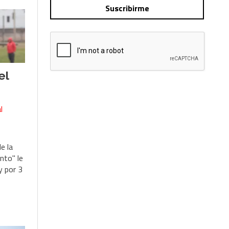
Suscribirme
el
l
e la
nto" le
y por 3