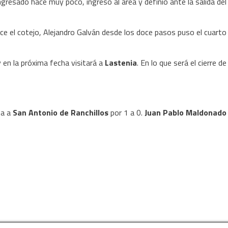
ingresado hace muy poco, ingresó al área y definió ante la salida del
ice el cotejo, Alejandro Galván desde los doce pasos puso el cuarto
en la próxima fecha visitará a
Lastenia
. En lo que será el cierre de
ma a
San Antonio de Ranchillos
por 1 a 0.
Juan Pablo Maldonado