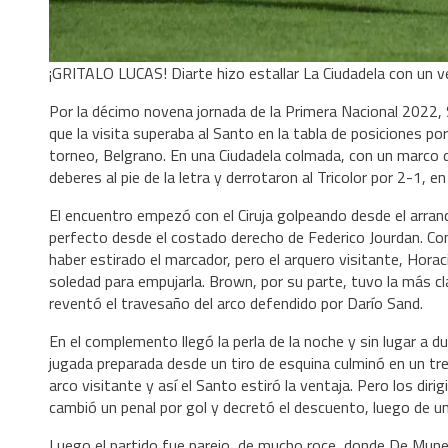
¡GRITALO LUCAS! Diarte hizo estallar La Ciudadela con un v
Por la décimo novena jornada de la Primera Nacional 2022, 
que la visita superaba al Santo en la tabla de posiciones po
torneo, Belgrano. En una Ciudadela colmada, con un marco de
deberes al pie de la letra y derrotaron al Tricolor por 2-1,
El encuentro empezó con el Ciruja golpeando desde el arranqu
perfecto desde el costado derecho de Federico Jourdan. Con
haber estirado el marcador, pero el arquero visitante, Horac
soledad para empujarla. Brown, por su parte, tuvo la más c
reventó el travesaño del arco defendido por Darío Sand.
En el complemento llegó la perla de la noche y sin lugar a 
jugada preparada desde un tiro de esquina culminó en un tr
arco visitante y así el Santo estiró la ventaja. Pero los di
cambió un penal por gol y decretó el descuento, luego de u
Luego el partido fue parejo, de mucho roce, donde De Muner