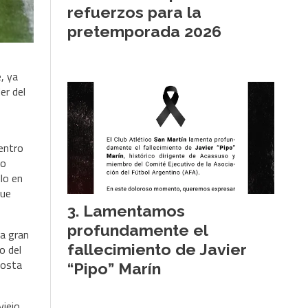
refuerzos para la
pretemporada 2026
, ya
er del
centro
do
llo en
que
Lamentamos
profundamente el
na gran
fallecimiento de Javier
o del
costa
“Pipo” Marín
viejo