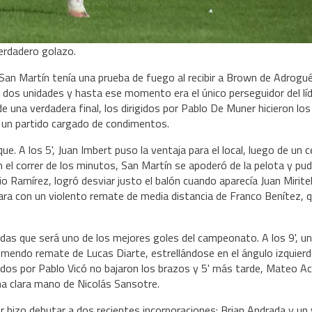
erdadero golazo.
San Martín tenía una prueba de fuego al recibir a Brown de Adrogué
r dos unidades y hasta ese momento era el único perseguidor del líd
 una verdadera final, los dirigidos por Pablo De Muner hicieron los
 en un partido cargado de condimentos.
e. A los 5', Juan Imbert puso la ventaja para el local, luego de un 
 el correr de los minutos, San Martín se apoderó de la pelota y pu
io Ramírez, logró desviar justo el balón cuando aparecía Juan Mirite
lara con un violento remate de media distancia de Franco Benítez, 
dudas que será uno de los mejores goles del campeonato. A los 9', u
emendo remate de Lucas Diarte, estrellándose en el ángulo izquierd
rigidos por Pablo Vicó no bajaron los brazos y 5' más tarde, Mateo A
na clara mano de Nicolás Sansotre.
 hizo debutar a dos recientes incorporaciones: Brian Andrada y un 