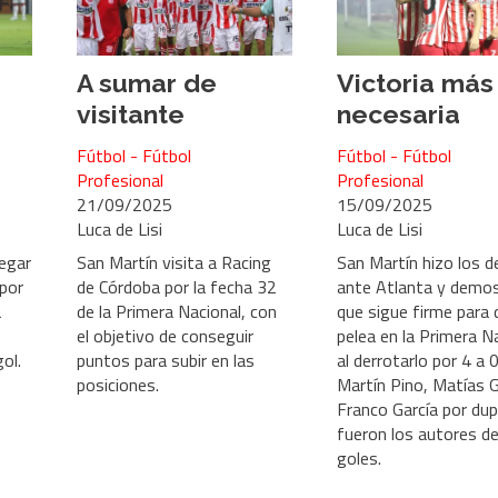
A sumar de
Victoria más
visitante
necesaria
Fútbol - Fútbol
Fútbol - Fútbol
Profesional
Profesional
21/09/2025
15/09/2025
Luca de Lisi
Luca de Lisi
egar
San Martín visita a Racing
San Martín hizo los d
 por
de Córdoba por la fecha 32
ante Atlanta y demo
a
de la Primera Nacional, con
que sigue firme para 
el objetivo de conseguir
pelea en la Primera N
gol.
puntos para subir en las
al derrotarlo por 4 a 0
posiciones.
Martín Pino, Matías G
Franco García por dup
fueron los autores de
goles.