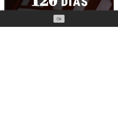
Escuchar artículo
Ok
Informe de gestión de nuestros
primeros 120 días
16/05/2026
Sebastian Lorenzo Pisarello
El presidente Oscar Mirkin, en representación de la HCD,
presenta un informe de los primeros 120 días de gestión.