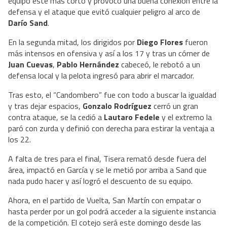
equipo esté más corto y provocó una buena conexión entre la
defensa y el ataque que evitó cualquier peligro al arco de
Darío Sand
.
En la segunda mitad, los dirigidos por
Diego Flores
fueron
más intensos en ofensiva y así a los 17 y tras un córner de
Juan Cuevas
,
Pablo Hernández
cabeceó, le rebotó a un
defensa local y la pelota ingresó para abrir el marcador.
Tras esto, el “Candombero” fue con todo a buscar la igualdad
y tras dejar espacios,
Gonzalo Rodríguez
cerró un gran
contra ataque, se la cedió a
Lautaro Fedele
y el extremo la
paró con zurda y definió con derecha para estirar la ventaja a
los 22.
A falta de tres para el final, Tisera remató desde fuera del
área, impactó en García y se le metió por arriba a Sand que
nada pudo hacer y así logró el descuento de su equipo.
Ahora, en el partido de Vuelta, San Martín con empatar o
hasta perder por un gol podrá acceder a la siguiente instancia
de la competición. El cotejo será este domingo desde las