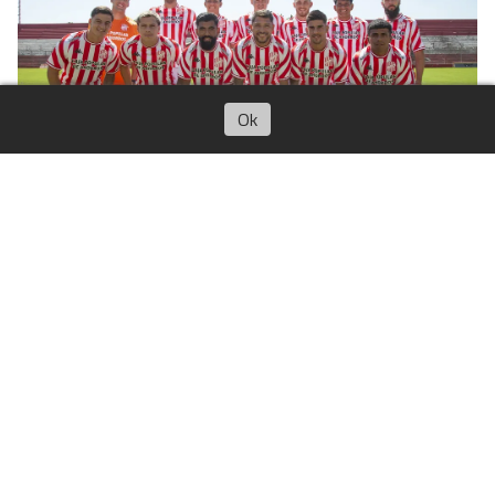
Escuchar artículo
Ok
San Martín presentó sus refuerzos
para la pretemporada 2026
El Club
16/01/2026
Sebastian Lorenzo Pisarello