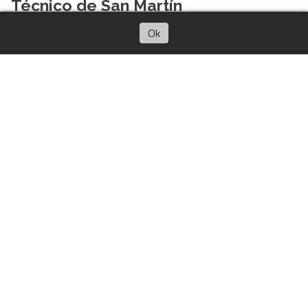
Técnico de San Martín
15/12/2025
Sebastian Lorenzo Pisarello
Escuchar artículo
Ok
Renová tu abono
El Club
12/01/2026
Sebastian Lorenzo Pisarello