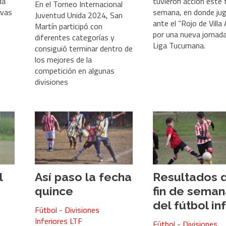
da
tuvieron acción este 
En el Torneo Internacional
ivas
semana, en donde ju
Juventud Unida 2024, San
ante el “Rojo de Villa
Martín participó con
por una nueva jornada
diferentes categorías y
Liga Tucumana.
consiguió terminar dentro de
los mejores de la
competición en algunas
divisiones
l
Así paso la fecha
Resultados 
quince
fin de seman
del fútbol inf
Fútbol - Divisiones
Inferiores LTF
Fútbol - Divisiones