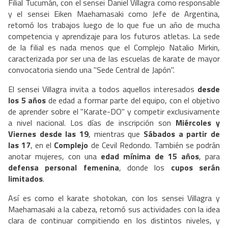
Filial Tucumán, con el sensei Daniel Villagra como responsable
y el sensei Eiken Maehamasaki como Jefe de Argentina,
retomó los trabajos luego de lo que fue un año de mucha
competencia y aprendizaje para los futuros atletas. La sede
de la filial es nada menos que el Complejo Natalio Mirkin,
caracterizada por ser una de las escuelas de karate de mayor
convocatoria siendo una "Sede Central de Japón".
El sensei Villagra invita a todos aquellos interesados
desde
los 5 años
de edad a formar parte del equipo, con el objetivo
de aprender sobre el "Karate-DO" y competir exclusivamente
a nivel nacional. Los días de inscripción son
Miércoles y
Viernes desde las 19
, mientras que
Sábados a partir de
las 17
, en el
Complejo
de Cevil Redondo. También se podrán
anotar mujeres, con una
edad mínima de 15 años
, para
defensa personal femenina
, donde los
cupos serán
limitados
.
Así es como el karate shotokan, con los sensei Villagra y
Maehamasaki a la cabeza, retomó sus actividades con la idea
clara de continuar compitiendo en los distintos niveles, y